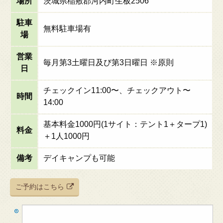
場所
茨城県稲敷郡河内町生板2506
駐車
無料駐車場有
場
営業
毎月第3土曜日及び第3日曜日 ※原則
日
チェックイン11:00〜、チェックアウト〜
時間
14:00
基本料金1000円(1サイト：テント1＋タープ1)
料金
＋1人1000円
備考
デイキャンプも可能
ご予約はこちら
検
索: