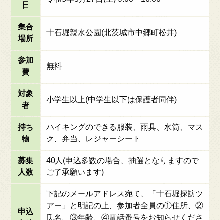
日
集合
十石堀親水公園(北茨城市中郷町松井)
場所
参加
無料
費
対象
小学生以上(中学生以下は保護者同伴)
者
持ち
ハイキングのできる服装、雨具、水筒、マス
物
ク、弁当、レジャーシート
募集
40人(申込多数の場合、抽選となりますので
人数
ご了承願います)
下記のメールアドレス宛て、「十石堀探訪ツ
アー」と明記の上、参加者全員の①住所、②
申込
氏名、③年齢、④電話番号をお知らせくださ