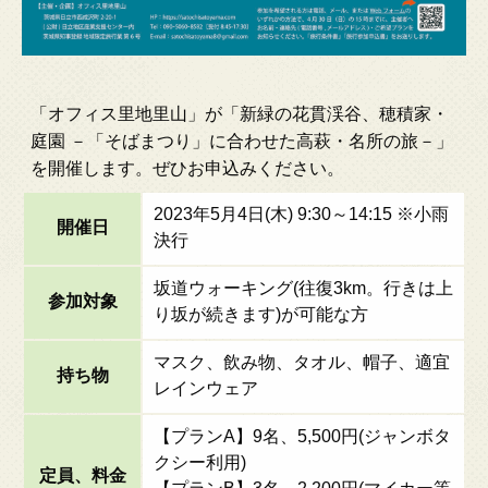
「オフィス里地里山」が「新緑の花貫渓谷、穂積家・
庭園 －「そばまつり」に合わせた高萩・名所の旅－」
を開催します。ぜひお申込みください。
2023年5月4日(木) 9:30～14:15 ※小雨
開催日
決行
坂道ウォーキング(往復3km。行きは上
参加対象
り坂が続きます)が可能な方
マスク、飲み物、タオル、帽子、適宜
持ち物
レインウェア
【プランA】9名、5,500円(ジャンボタ
クシー利用)
定員、料金