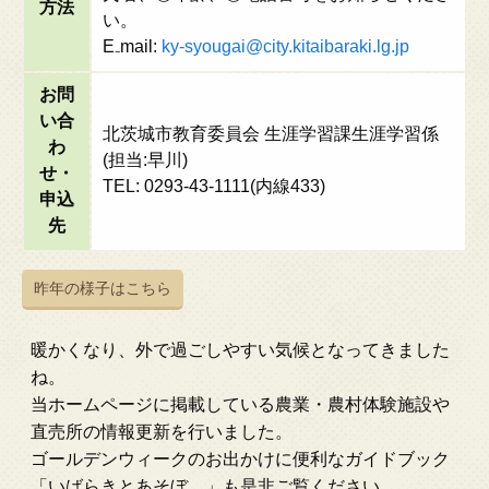
方法
い。
E₋mail:
ky-syougai@city.kitaibaraki.lg.jp
お問
い合
北茨城市教育委員会 生涯学習課生涯学習係
わ
(担当:早川)
せ・
TEL: 0293-43-1111(内線433)
申込
先
昨年の様子はこちら
暖かくなり、外で過ごしやすい気候となってきました
ね。
当ホームページに掲載している農業・農村体験施設や
直売所の情報更新を行いました。
ゴールデンウィークのお出かけに便利なガイドブック
「いばらきとあそぼ。」も是非ご覧ください。