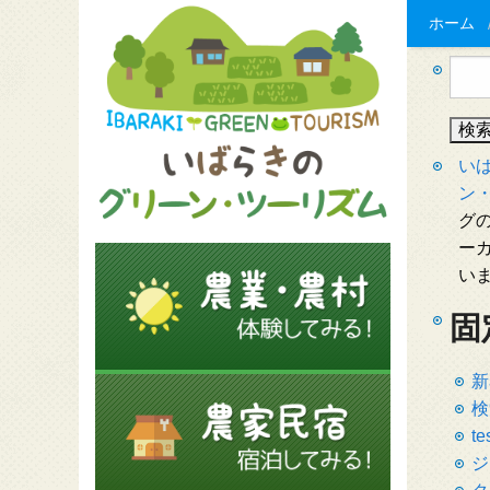
ホーム
検
索:
い
ン
グの
ー
い
固
新
検
te
ジ