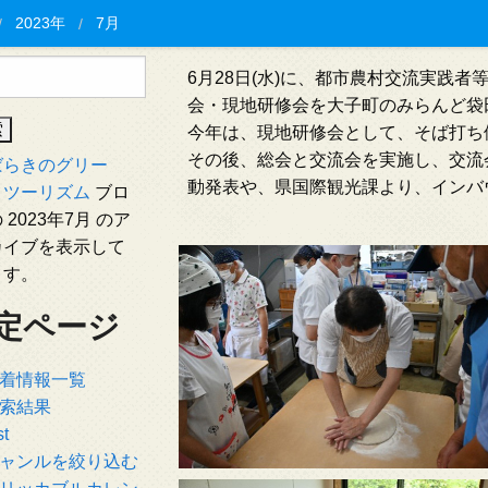
2023年
7月
6月28日(水)に、都市農村交流実践
会・現地研修会を大子町のみらんど袋
今年は、現地研修会として、そば打ち
その後、総会と交流会を実施し、交流
ばらきのグリー
動発表や、県国際観光課より、インバ
・ツーリズム
ブロ
 2023年7月 のア
カイブを表示して
ます。
定ページ
着情報一覧
索結果
st
ャンルを絞り込む