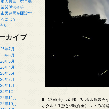
市民農園・都市農
業関係法令等
市民農園を開設す
るには？
売所
ーカイブ
026年7月
026年6月
026年5月
026年4月
026年3月
026年2月
026年1月
025年12月
025年11月
6月17日(土)、城里町でホタル観賞
025年10月
ホタルの生態と環境保全についての講