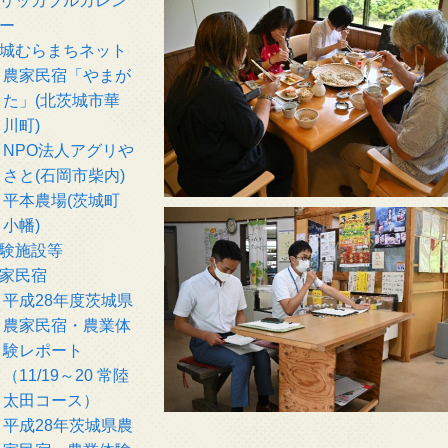
リッカブルカレン
ー
城むらまちネット
農家民宿「やまが
た」(北茨城市華
川町)
NPO法人アグリや
さと(石岡市柴内)
平本農場(茨城町
小幡)
験施設等
家民宿
平成28年度茨城県
農家民宿・農業体
験レポート
（11/19～20 常陸
太田コース）
平成28年茨城県農