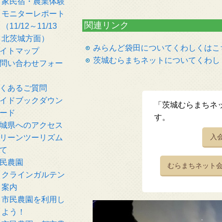
家民宿・農業体験
モニターレポート
関連リンク
（11/12～11/13
北茨城方面）
みらんど袋田についてくわしくはこ
イトマップ
茨城むらまちネットについてくわし
問い合わせフォー
くあるご質問
イドブックダウン
「茨城むらまちネ
ード
す。
城県へのアクセス
入
リーンツーリズム
て
民農園
むらまちネット
クラインガルテン
案内
市民農園を利用し
よう！