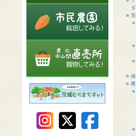
ク
ダ
茨
体
農