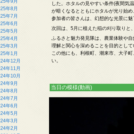
025年9月
した。ホタルの見やすい条件(夜間気温
025年8月
が暗くなるとともにホタルが光り始め
025年7月
参加者の皆さんは、幻想的な光景に魅
025年6月
次回は、5月に植えた稲の刈り取りと
025年5月
ふるさと魅力発見隊は、農業体験や自
025年4月
理解と関心を深めることを目的として
025年3月
この他にも、利根町、潮来市、大子町
025年1月
い。
024年12月
024年11月
024年10月
024年9月
当日の模様(動画)
024年8月
024年7月
動
024年6月
画
024年5月
プ
024年3月
レ
024年2月
ー