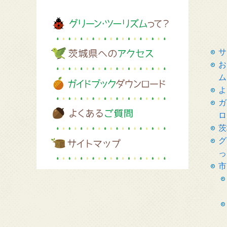
サ
お
ム
よ
ガ
ロ
茨
グ
っ
市