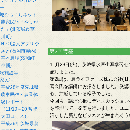
リッカブルカレン
ー
城むらまちネット
農家民宿「やまが
た」(北茨城市華
川町)
NPO法人アグリや
さと(石岡市柴内)
第2回講座
平本農場(茨城町
11月29日(火)、茨城県水戸生涯学習セ
小幡)
施しました。
験施設等
第2回は、農ライファーズ株式会社(旧 株式
家民宿
喜久氏を講師にお招きしました。受講
平成28年度茨城県
心、共感している様子でした。
農家民宿・農業体
今回も、講演の後にディスカッション
験レポート
を整理して、発表を行いました。ユニ
（11/19～20 常陸
活かした新たなビジネスが生まれそう
太田コース）
平成28年茨城県農