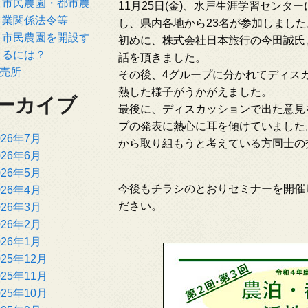
市民農園・都市農
11月25日(金)、水戸生涯学習セン
業関係法令等
し、県内各地から23名が参加しました
市民農園を開設す
初めに、株式会社日本旅行の今田誠氏
るには？
話を頂きました。
売所
その後、4グループに分かれてディス
熱した様子がうかがえました。
ーカイブ
最後に、ディスカッションで出た意見
プの発表に熱心に耳を傾けていました
026年7月
から取り組もうと考えている方同士の
026年6月
026年5月
今後もチラシのとおりセミナーを開催
026年4月
ださい。
026年3月
026年2月
026年1月
025年12月
025年11月
025年10月