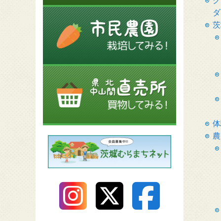
ク
ダ
茨
体
農