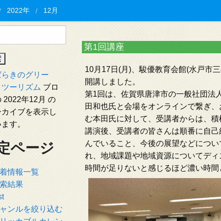
2022年
12月
第1回講座
10月17日(月)、駿優教育会館(水戸市
ばらきのグリー
開講しました。
・ツーリズム
ブロ
第1回は、佐賀県唐津市の一般社団法人
 2022年12月 の
田和也氏と会場をオンラインで繋ぎ、
ーカイブを表示し
む本田氏に対して、受講者からは、積
います。
講演後、受講者の皆さんは順番に自己
んでいること、今後の展望などについ
定ページ
れ、地域課題や地域資源についてディ
時間が足りないと感じるほど濃い時間
着情報一覧
索結果
st
ャンルを絞り込む