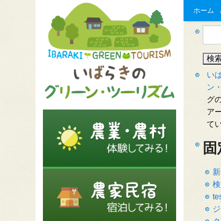
ホーム
検
索:
い
ン
グの
ア
て
固
新
検
te
ジ