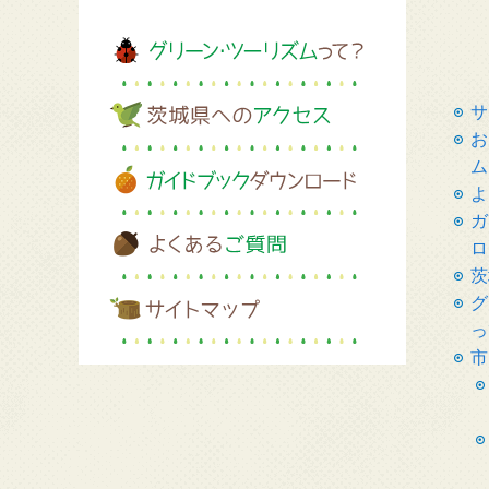
サ
お
ム
よ
ガ
ロ
茨
グ
っ
市