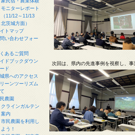
家民宿・農業体験
モニターレポート
（11/12～11/13
北茨城方面）
イトマップ
問い合わせフォー
くあるご質問
イドブックダウン
次回は、県内の先進事例を視察し、事
ード
城県へのアクセス
リーンツーリズム
て
民農園
クラインガルテン
案内
市民農園を利用し
よう！