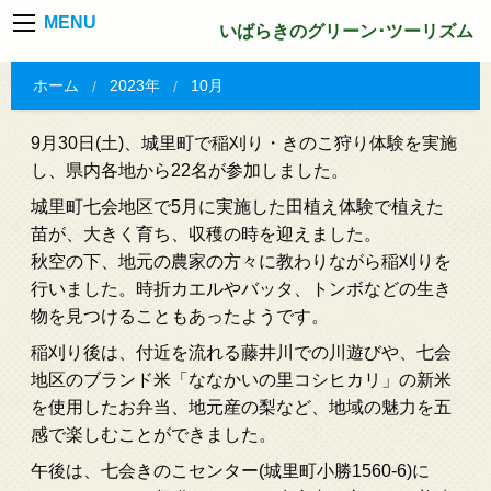
MENU
いばらきのグリーン･ツーリズム
ホーム
2023年
10月
9月30日(土)、城里町で稲刈り・きのこ狩り体験を実施
し、県内各地から22名が参加しました。
城里町七会地区で5月に実施した田植え体験で植えた
苗が、大きく育ち、収穫の時を迎えました。
秋空の下、地元の農家の方々に教わりながら稲刈りを
行いました。時折カエルやバッタ、トンボなどの生き
物を見つけることもあったようです。
稲刈り後は、付近を流れる藤井川での川遊びや、七会
地区のブランド米「ななかいの里コシヒカリ」の新米
を使用したお弁当、地元産の梨など、地域の魅力を五
感で楽しむことができました。
午後は、七会きのこセンター(城里町小勝1560-6)に