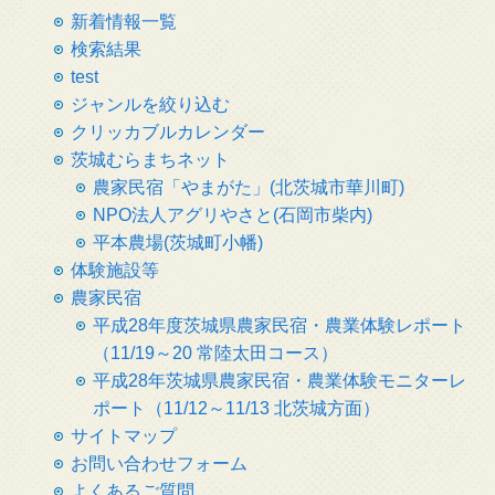
新着情報一覧
検索結果
test
ジャンルを絞り込む
クリッカブルカレンダー
茨城むらまちネット
農家民宿「やまがた」(北茨城市華川町)
NPO法人アグリやさと(石岡市柴内)
平本農場(茨城町小幡)
体験施設等
農家民宿
平成28年度茨城県農家民宿・農業体験レポート
（11/19～20 常陸太田コース）
平成28年茨城県農家民宿・農業体験モニターレ
ポート（11/12～11/13 北茨城方面）
サイトマップ
お問い合わせフォーム
よくあるご質問