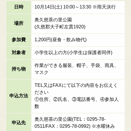
日時
10月14日(土) 10:00～13:30 ※雨天決行
奥久慈茶の里公園
場所
(久慈郡大子町左貫1920)
参加費
1,200円(昼食・飲み物代)
対象者
小学生以上の方(小学生は保護者同伴)
作業ができる服装、帽子、手袋、雨具、
持ち物
マスク
TEL又はFAXにて以下の内容をお伝えく
ださい
申込方法
①住所、②氏名、③電話番号、④参加人
数
奥久慈茶の里公園(TEL：0295-78-
申込先
0511/FAX：0295-78-0992) ※水曜休み