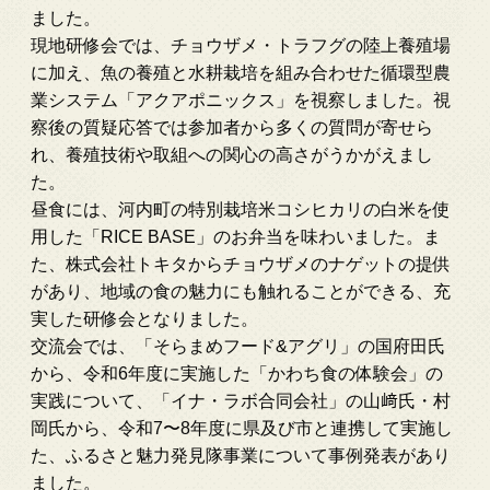
ました。
現地研修会では、チョウザメ・トラフグの陸上養殖場
に加え、魚の養殖と水耕栽培を組み合わせた循環型農
業システム「アクアポニックス」を視察しました。視
察後の質疑応答では参加者から多くの質問が寄せら
れ、養殖技術や取組への関心の高さがうかがえまし
た。
昼食には、河内町の特別栽培米コシヒカリの白米を使
用した「RICE BASE」のお弁当を味わいました。ま
た、株式会社トキタからチョウザメのナゲットの提供
があり、地域の食の魅力にも触れることができる、充
実した研修会となりました。
交流会では、「そらまめフード&アグリ」の国府田氏
から、令和6年度に実施した「かわち食の体験会」の
実践について、「イナ・ラボ合同会社」の山﨑氏・村
岡氏から、令和7〜8年度に県及び市と連携して実施し
た、ふるさと魅力発見隊事業について事例発表があり
ました。