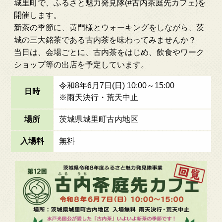
城里町で、ふるさと魅力発見隊(#古内茶庭先カフェ)を
開催します。
新茶の季節に、黄門様とウォーキングをしながら、茨
城の三大銘茶である古内茶を味わってみませんか？
当日は、会場ごとに、古内茶をはじめ、飲食やワーク
ショップ等の出店を予定しています。
令和8年6月7日(日) 10:00～15:00
日時
※雨天決行・荒天中止
場所
茨城県城里町古内地区
入場料
無料