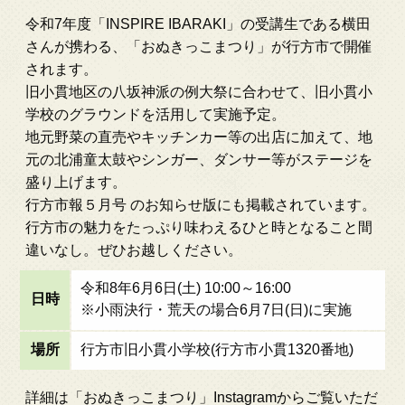
令和7年度「INSPIRE IBARAKI」の受講生である横田
さんが携わる、「おぬきっこまつり」が行方市で開催
されます。
旧小貫地区の八坂神派の例大祭に合わせて、旧小貫小
学校のグラウンドを活用して実施予定。
地元野菜の直売やキッチンカー等の出店に加えて、地
元の北浦童太鼓やシンガー、ダンサー等がステージを
盛り上げます。
行方市報５月号 のお知らせ版にも掲載されています。
行方市の魅力をたっぷり味わえるひと時となること間
違いなし。ぜひお越しください。
令和8年6月6日(土) 10:00～16:00
日時
※小雨決行・荒天の場合6月7日(日)に実施
場所
行方市旧小貫小学校(行方市小貫1320番地)
詳細は「おぬきっこまつり」Instagramからご覧いただ