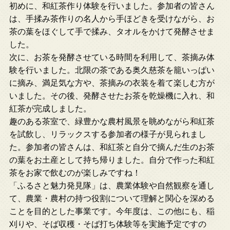
初めに、和紅茶作り体験を行いました。参加者の皆さん
は、手揉み茶作りの名人から手ほどきを受けながら、お
茶の葉をほぐして手で揉み、タオルをかけて発酵させま
した。
次に、お茶を発酵させている時間を利用して、茶摘み体
験を行いました。北限の茶である奥久慈茶を籠いっぱい
に摘み、満足気な方や、茶摘みの衣装を着て楽しむ方が
いました。その後、発酵させたお茶を乾燥機に入れ、和
紅茶が完成しました。
趣のある茶室で、緑豊かな農村風景を眺めながら和紅茶
を試飲し、リラックスする参加者の様子が見られまし
た。参加者の皆さんは、和紅茶と自分で摘んだ生のお茶
の葉をお土産として持ち帰りました。自分で作った和紅
茶をお家で飲むのが楽しみですね！
「ふるさと魅力発見隊」は、農業体験や自然観察を通し
て、農業・農村の持つ役割について理解と関心を深める
ことを目的とした事業です。今年度は、この他にも、稲
刈りや、そば収穫・そば打ち体験等を実施予定ですの