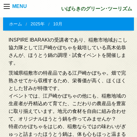
MENU
いばらきのグリーン･ツーリズム
ホーム
2025年
10月
INSPIRE IBARAKIの受講者であり、稲敷市地域おこし
協力隊として江戸崎かぼちゃを栽培している髙木佑恭
さんが、ほうとう鍋の調理・試食イベントを開催しま
す。
茨城県稲敷市の特産品である江戸崎かぼちゃ。畑で完
熟させてから収穫するため、栄養価が高く、ほくほく
とした甘みが特徴です。
イベントでは、江戸崎かぼちゃの他にも、稲敷地域の
生産者が丹精込めて育てた、こだわりの農産品を豊富
に取り揃えています。地元の食材を自由に組み合わせ
て、オリジナルほうとう鍋を作ってみませんか？
特産のかぼちゃをはじめ、稲敷ならではの味わいがぎ
ゅっと詰まったほうとう鍋は、体も心もほっと温まる