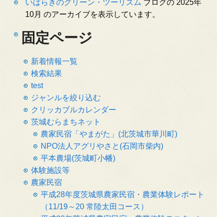
いばらきのグリーン・ツーリズム
ブログの 2025年
10月 のアーカイブを表示しています。
固定ページ
新着情報一覧
検索結果
test
ジャンルを絞り込む
クリッカブルカレンダー
茨城むらまちネット
農家民宿「やまがた」(北茨城市華川町)
NPO法人アグリやさと(石岡市柴内)
平本農場(茨城町小幡)
体験施設等
農家民宿
平成28年度茨城県農家民宿・農業体験レポート
（11/19～20 常陸太田コース）