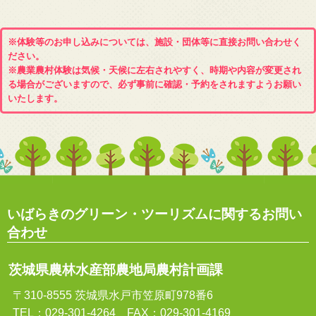
※体験等のお申し込みについては、施設・団体等に直接お問い合わせく
ださい。
※農業農村体験は気候・天候に左右されやすく、時期や内容が変更され
る場合がございますので、必ず事前に確認・予約をされますようお願い
いたします。
いばらきのグリーン・ツーリズムに関するお問い
合わせ
茨城県農林水産部農地局農村計画課
〒310-8555 茨城県水戸市笠原町978番6
TEL：029-301-4264 FAX：029-301-4169