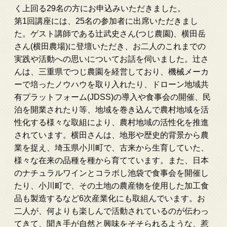
く上回る29名の方にお申込みいただきました。
第1回講座には、25名の参加者に出席いただきまし
た。ゲスト講師である辻武史さん(つじ農園)、横田岳
さん(横田農場)に登壇いただき、お二人のこれまでの
実践や活動への思いについてお話を伺いました。辻さ
んは、三重県でつじ農園を経営しており、機械メーカ
ーで培ったノウハウを取り入れたり、ドローン地域共
有プラットフォーム(JDSS)の導入や食事会の開催、民
泊を開業されたり等、地域を巻き込んで農村地域を活
性化する様々な取組により、農村地域の活性化を推進
されています。横田さんは、地形や歴史的背景から農
業を捉え、埼玉県小川町で、古来から生育していた、
様々な在来の品種を種から育てています。また、日本
のナチュラルワインとコラボし池袋で食事会を開催し
たり、小川町で、その土地の農産物を使用した加工食
品も製造するなど6次産業化にも取組んでいます。お
二人が、何よりも楽しんで活動されているのが伝わっ
てきて、聞き手が自然と興味をそそられるような、惹