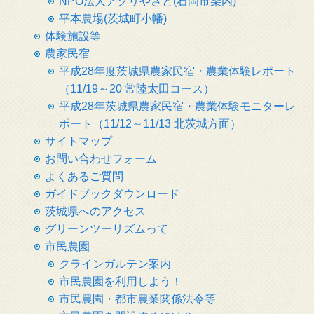
NPO法人アグリやさと(石岡市柴内)
平本農場(茨城町小幡)
体験施設等
農家民宿
平成28年度茨城県農家民宿・農業体験レポート
（11/19～20 常陸太田コース）
平成28年茨城県農家民宿・農業体験モニターレ
ポート（11/12～11/13 北茨城方面）
サイトマップ
お問い合わせフォーム
よくあるご質問
ガイドブックダウンロード
茨城県へのアクセス
グリーンツーリズムって
市民農園
クラインガルテン案内
市民農園を利用しよう！
市民農園・都市農業関係法令等