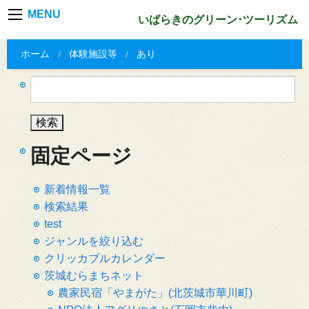
MENU
いばらきのグリーン･ツーリズム
ホーム
体験施設等
あり
検
索:
固定ページ
新着情報一覧
検索結果
test
ジャンルを絞り込む
クリッカブルカレンダー
茨城むらまちネット
農家民宿「やまがた」(北茨城市華川町)