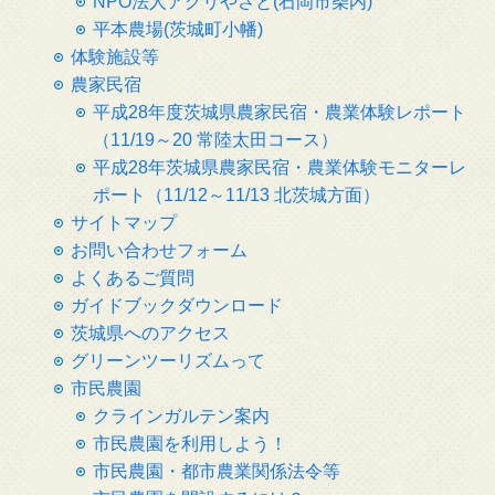
NPO法人アグリやさと(石岡市柴内)
平本農場(茨城町小幡)
体験施設等
農家民宿
平成28年度茨城県農家民宿・農業体験レポート
（11/19～20 常陸太田コース）
平成28年茨城県農家民宿・農業体験モニターレ
ポート（11/12～11/13 北茨城方面）
サイトマップ
お問い合わせフォーム
よくあるご質問
ガイドブックダウンロード
茨城県へのアクセス
グリーンツーリズムって
市民農園
クラインガルテン案内
市民農園を利用しよう！
市民農園・都市農業関係法令等