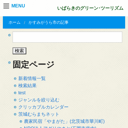
MENU
いばらきのグリーン･ツーリズム
ホーム
かすみがうら市の記事
検
索:
固定ページ
新着情報一覧
検索結果
test
ジャンルを絞り込む
クリッカブルカレンダー
茨城むらまちネット
農家民宿「やまがた」(北茨城市華川町)