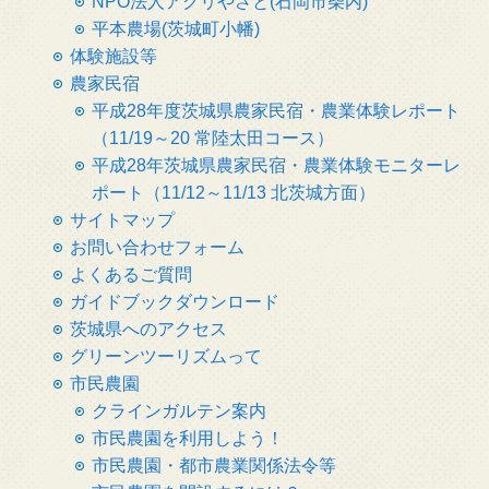
NPO法人アグリやさと(石岡市柴内)
平本農場(茨城町小幡)
体験施設等
農家民宿
平成28年度茨城県農家民宿・農業体験レポート
（11/19～20 常陸太田コース）
平成28年茨城県農家民宿・農業体験モニターレ
ポート（11/12～11/13 北茨城方面）
サイトマップ
お問い合わせフォーム
よくあるご質問
ガイドブックダウンロード
茨城県へのアクセス
グリーンツーリズムって
市民農園
クラインガルテン案内
市民農園を利用しよう！
市民農園・都市農業関係法令等