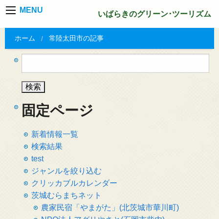
MENU
いばらきのグリーン･ツーリズム
ホーム
常陸太田市の記事
検
索:
固定ページ
新着情報一覧
検索結果
test
ジャンルを絞り込む
クリッカブルカレンダー
茨城むらまちネット
農家民宿「やまがた」(北茨城市華川町)