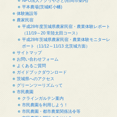
NPO法人アグリやさと(石岡市柴内)
平本農場(茨城町小幡)
体験施設等
農家民宿
平成28年度茨城県農家民宿・農業体験レポート
（11/19～20 常陸太田コース）
平成28年茨城県農家民宿・農業体験モニターレ
ポート（11/12～11/13 北茨城方面）
サイトマップ
お問い合わせフォーム
よくあるご質問
ガイドブックダウンロード
茨城県へのアクセス
グリーンツーリズムって
市民農園
クラインガルテン案内
市民農園を利用しよう！
市民農園・都市農業関係法令等