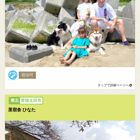
宿泊可
常陸太田市
里宿舎 ひなた