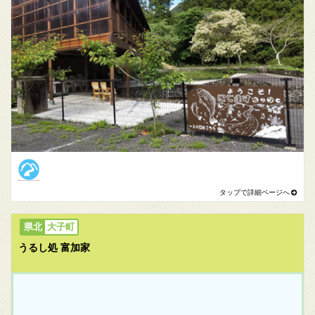
大子町
うるし処 富加家