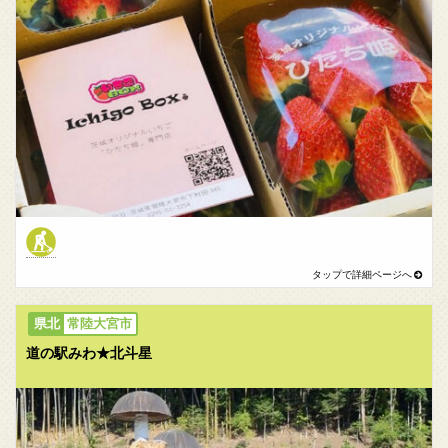
常陸大宮市
道の駅みわ★北斗星