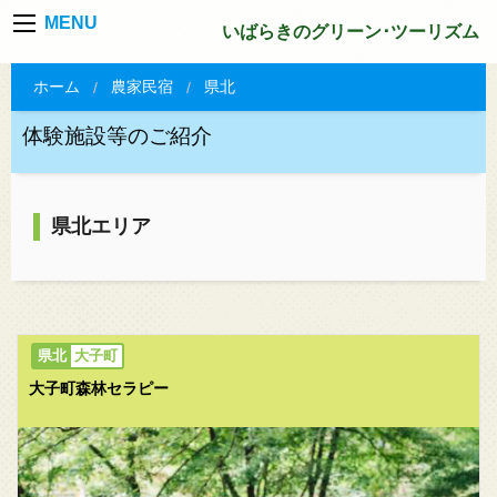
MENU
いばらきのグリーン･ツーリズム
ホーム
農家民宿
県北
体験施設等のご紹介
県北エリア
大子町
大子町森林セラピー