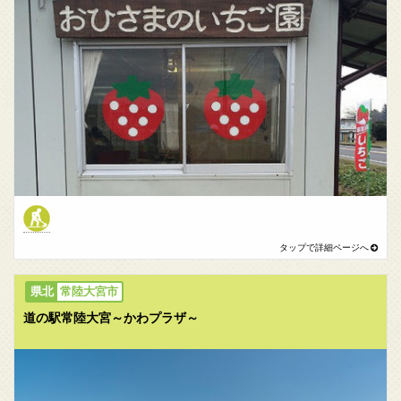
常陸大宮市
道の駅常陸大宮～かわプラザ～