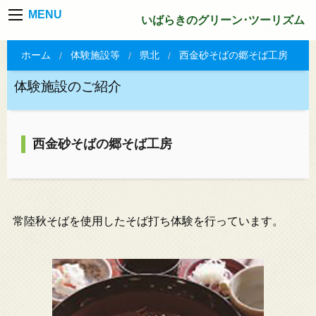
MENU
いばらきのグリーン･ツーリズム
ホーム
体験施設等
県北
西金砂そばの郷そば工房
体験施設のご紹介
西金砂そばの郷そば工房
常陸秋そばを使用したそば打ち体験を行っています。