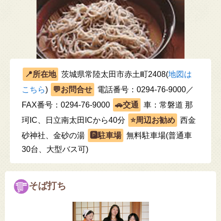
茨城県常陸太田市赤土町2408(
地図は
こちら
)
電話番号：0294-76-9000／
FAX番号：0294-76-9000
車：常磐道 那
珂IC、日立南太田ICから40分
西金
砂神社、金砂の湯
無料駐車場(普通車
30台、大型バス可)
そば打ち