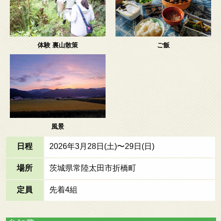
体験 裏山散策
ご飯
風景
日程
2026年3月28日(土)〜29日(日)
場所
茨城県常陸太田市折橋町
定員
先着4組