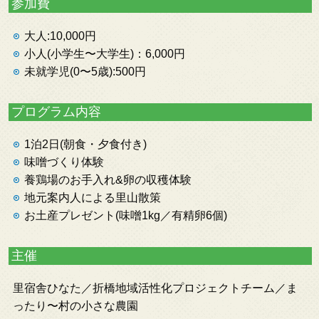
参加費
大人:10,000円
小人(小学生〜大学生)：6,000円
未就学児(0〜5歳):500円
プログラム内容
1泊2日(朝食・夕食付き)
味噌づくり体験
養鶏場のお手入れ&卵の収穫体験
地元案内人による里山散策
お土産プレゼント(味噌1kg／有精卵6個)
主催
里宿舎ひなた／折橋地域活性化プロジェクトチーム／ま
ったり〜村の小さな農園