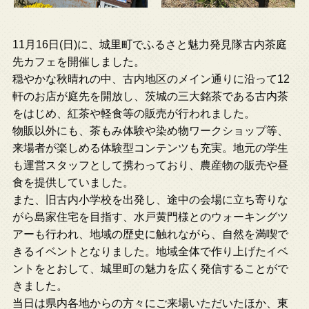
11月16日(日)に、城里町でふるさと魅力発見隊古内茶庭
先カフェを開催しました。
穏やかな秋晴れの中、古内地区のメイン通りに沿って12
軒のお店が庭先を開放し、茨城の三大銘茶である古内茶
をはじめ、紅茶や軽食等の販売が行われました。
物販以外にも、茶もみ体験や染め物ワークショップ等、
来場者が楽しめる体験型コンテンツも充実。地元の学生
も運営スタッフとして携わっており、農産物の販売や昼
食を提供していました。
また、旧古内小学校を出発し、途中の会場に立ち寄りな
がら島家住宅を目指す、水戸黄門様とのウォーキングツ
アーも行われ、地域の歴史に触れながら、自然を満喫で
きるイベントとなりました。地域全体で作り上げたイベ
ントをとおして、城里町の魅力を広く発信することがで
きました。
当日は県内各地からの方々にご来場いただいたほか、東