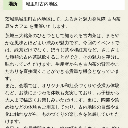
場所
城里町古内地区
茨城県城里町古内地区にて、ふるさと魅力発見隊 古内茶
庭先カフェ を開催いたします。
茨城三大銘茶のひとつとして知られる古内茶は、まろや
かな風味とほどよい渋みが魅力です。今回のイベントで
は、緑茶だけでなく、ほうじ茶や和紅茶など、さまざま
な種類の古内茶試飲することができ、その魅力を存分に
味わっていただけます。生産者からも古内茶の背景やこ
だわりを直接聞くことができる貴重な機会となっていま
す。
また、会場では、オリジナル和紅茶づくりや茶揉み体験
など、お茶にまつわる体験も充実しており、お子様から
大人まで幅広くお楽しみいただけます。更に、陶芸や染
め物などの体験もご用意しており、古内地区の自然や文
化に触れながら、ものづくりの楽しさを体感していただ
けます。