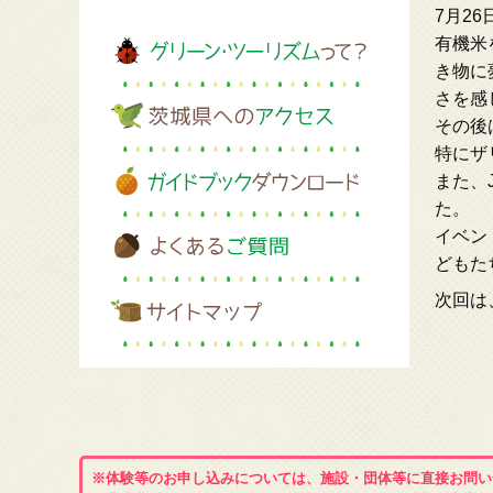
7月2
有機米
き物に
さを感
その後
特にザ
また、
た。
イベン
どもた
次回は
※体験等のお申し込みについては、施設・団体等に直接お問い