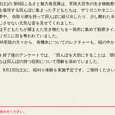
6日(土)の 第6回ふるさと魅力発見隊は、常陸大宮市の生き物観
を栽培する田んぼに集まった子どもたちは、ザリガニやタニシ
夢中。 虫取り網を持って田んぼに繰り出したり、少し離れた水
じさせない元気な姿を見せてくれました。
は子どもたちが捕まえた生き物たちを一箇所に集めて観察タイ
リガニに目を奪われていました。
JA常陸の方々から、有機米についてのレクチャーも。稲の中
ト終了後のアンケートでは、「田んぼを大切にすることは、環
ちは田んぼの持つ役割について理解を深めていました。
、9月13日(土)に、稲刈り体験を実施予定です。ご期待くださ
合わせください。