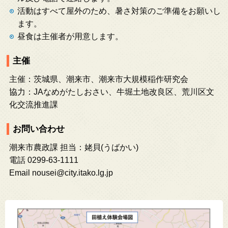
活動はすべて屋外のため、暑さ対策のご準備をお願いし
ます。
昼食は主催者が用意します。
主催
主催：茨城県、潮来市、潮来市大規模稲作研究会
協力：JAなめがたしおさい、牛堀土地改良区、荒川区文
化交流推進課
お問い合わせ
潮来市農政課 担当：姥貝(うばかい)
電話 0299-63-1111
Email nousei@city.itako.lg.jp