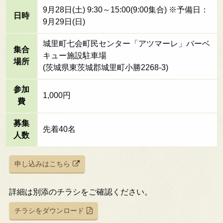
9月28日(土) 9:30～15:00(9:00集合) ※予備日：
日時
9月29日(日)
城里町七会町民センター「アツマーレ」バーベ
集合
キュー施設駐車場
場所
(茨城県東茨城郡城里町小勝2268-3)
参加
1,000円
費
募集
先着40名
人数
申し込みはこちら
詳細は別添のチラシをご確認ください。
チラシをダウンロード