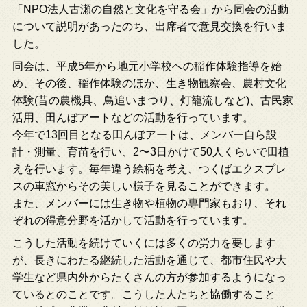
「NPO法人古瀬の自然と文化を守る会」から同会の活動
について説明があったのち、出席者で意見交換を行いま
した。
同会は、平成5年から地元小学校への稲作体験指導を始
め、その後、稲作体験のほか、生き物観察会、農村文化
体験(昔の農機具、鳥追いまつり、灯籠流しなど)、古民家
活用、田んぼアートなどの活動を行っています。
今年で13回目となる田んぼアートは、メンバー自ら設
計・測量、育苗を行い、2〜3日かけて50人くらいで田植
えを行います。毎年違う絵柄を考え、つくばエクスプレ
スの車窓からその美しい様子を見ることができます。
また、メンバーには生き物や植物の専門家もおり、それ
ぞれの得意分野を活かして活動を行っています。
こうした活動を続けていくには多くの労力を要します
が、長きにわたる継続した活動を通じて、都市住民や大
学生など県内外からたくさんの方が参加するようになっ
ているとのことです。こうした人たちと協働すること