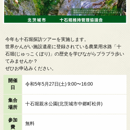
今年も十石堀探訪ツアーを実施します。
世界かんがい施設遺産に登録されている農業用水路「十
石堀(じゅっこくぼり)」の歴史を学びながらブラブラ歩い
てみませんか？
ぜひお申込みください。
開催
令和5年5月27日(土) 9:00〜16:00
日
集合
十石堀親水公園(北茨城市中郷町松井)
場所
参加
無料
費