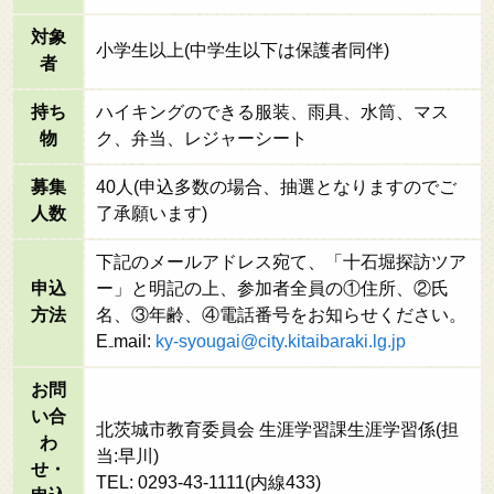
対象
小学生以上(中学生以下は保護者同伴)
者
持ち
ハイキングのできる服装、雨具、水筒、マス
物
ク、弁当、レジャーシート
募集
40人(申込多数の場合、抽選となりますのでご
人数
了承願います)
下記のメールアドレス宛て、「十石堀探訪ツア
申込
ー」と明記の上、参加者全員の①住所、②氏
方法
名、③年齢、④電話番号をお知らせください。
E₋mail:
ky-syougai@city.kitaibaraki.lg.jp
お問
い合
北茨城市教育委員会 生涯学習課生涯学習係(担
わ
当:早川)
せ・
TEL: 0293-43-1111(内線433)