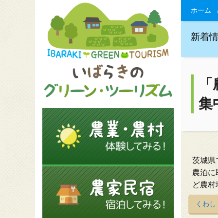
ホーム
新着
「
集
茨城県
農泊に
ど農村
くわし