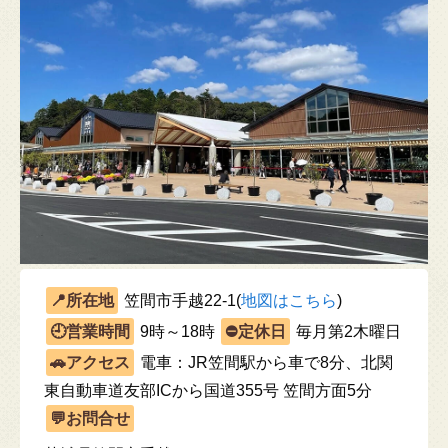
笠間市手越22-1(
地図はこちら
)
9時～18時
毎月第2木曜日
電車：JR笠間駅から車で8分、北関
東自動車道友部ICから国道355号 笠間方面5分