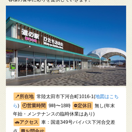
常陸太田市下河合町1016-1(
地図はこち
ら
)
9時〜18時
無し(年末
年始・メンテナンスの臨時休業はあり)
車：国道349号バイパス下河合交差
点