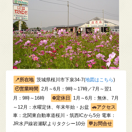
茨城県桜川市下泉34-7(
地図はこちら
)
2月～6月：9時～17時／7月～翌1
月：9時～16時
1月～6月：無休、7月
～12月：水曜定休、年末年始・お盆
車：北関東自動車道桜川・筑西ICから5分 電車：
JR水戸線岩瀬駅よりタクシー10分