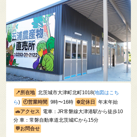
北茨城市大津町北町1018(
地図はこち
ら
)
9時〜16時
年末年始
電車：JR常磐線大津港駅から徒歩10
分 車：常磐自動車道北茨城ICから15分