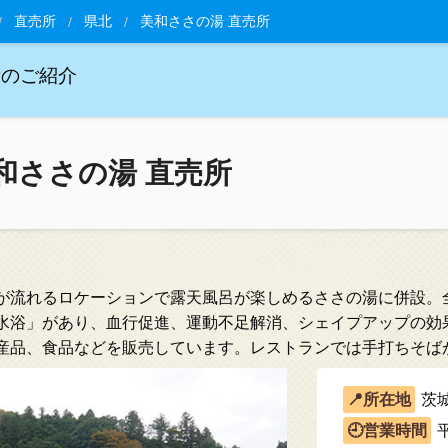
直売所
県北
美和ささの湯 直売所
所のご紹介
和ささの湯 直売所
が流れるロケーションで露天風呂が楽しめるささの湯に併設。
水浴」があり、血行促進、運動不足解消、シェイプアップの効
産品、食品などを販売しています。レストランでは手打ちそば
茨城
平