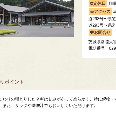
月
車
道293号〜県
道293号〜県道
茨城県常陸大宮
電話番号：0295-
りポイント
だわりの朝どりしたネギは甘みがあって柔らかく、特に鍋物・
。また、サラダや味噌汁でもおいしくいただけます。