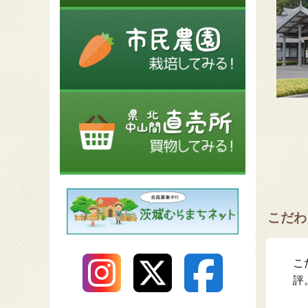
こだわ
こ
評