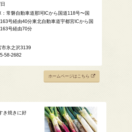
曜日
：常磐自動車道那珂ICから国道118号〜国
道163号経由40分東北自動車道宇都宮ICから国
163号経由70分
市氷之沢3139
58-2682
ホームページはこちら
すき焼きに好