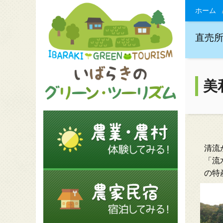
ホーム
直売
美
清流
「流
の特