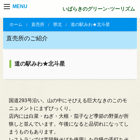
MENU
いばらきのグリーン･ツーリズム
ホーム
直売所
県北
道の駅みわ★北斗星
直売所のご紹介
道の駅みわ★北斗星
国道293号沿い。山の中にそびえる巨大なきのこのモ
ニュメントにまずびっくり。
店内には白菜・ねぎ・大根・茄子など季節の野菜が所
狭しと並んでいます。午後になると品切れになってし
まうものもあります。
レストランでは常陸秋そばを使用した自慢の手打ちそ