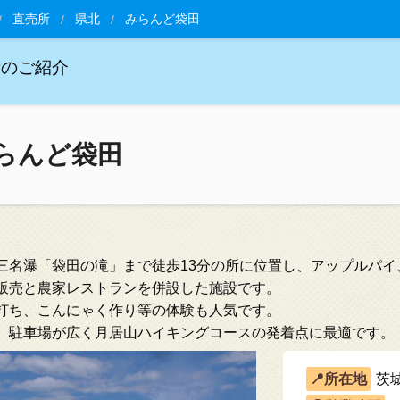
直売所
県北
みらんど袋田
所のご紹介
らんど袋田
三名瀑「袋田の滝」まで徒歩13分の所に位置し、アップルパ
販売と農家レストランを併設した施設です。
打ち、こんにゃく作り等の体験も人気です。
、駐車場が広く月居山ハイキングコースの発着点に最適です。
茨城