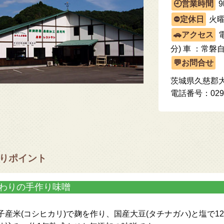
9
火
電
分) 車 ：常磐
茨城県久慈郡大
電話番号：0295-
りポイント
わりの手作り味噌
子産米(コシヒカリ)で麹を作り、国産大豆(タチナガハ)と塩で1