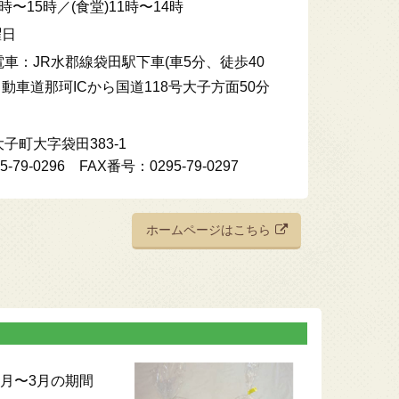
時〜15時／(食堂)11時〜14時
曜日
車：JR水郡線袋田駅下車(車5分、徒歩40
自動車道那珂ICから国道118号大子方面50分
子町大字袋田383-1
79-0296 FAX番号：0295-79-0297
ホームページはこちら
2月〜3月の期間