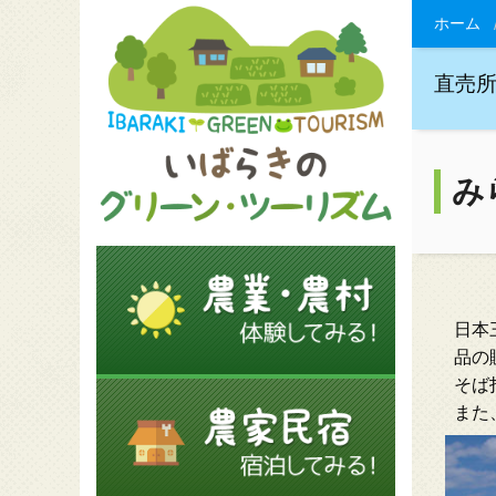
ホーム
直売
み
日本
品の
そば
また