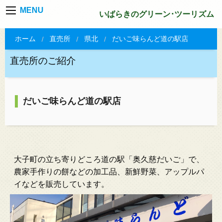
MENU
いばらきのグリーン･ツーリズム
ホーム
直売所
県北
だいご味らんど道の駅店
直売所のご紹介
だいご味らんど道の駅店
大子町の立ち寄りどころ道の駅「奥久慈だいご」で、
農家手作りの餅などの加工品、新鮮野菜、アップルパ
イなどを販売しています。