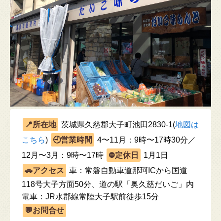
茨城県久慈郡大子町池田2830-1(
地図は
こちら
)
4〜11月：9時〜17時30分／
12月〜3月：9時〜17時
1月1日
車：常磐自動車道那珂ICから国道
118号大子方面50分、道の駅「奥久慈だいご」内
電車：JR水郡線常陸大子駅前徒歩15分