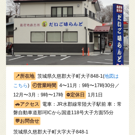
茨城県久慈郡大子町大子848-1(
地図は
こちら
)
4〜11月：9時〜17時30分／
12月〜3月：9時〜17時
1月1日
電車：JR水郡線常陸大子駅前 車：常
磐自動車道那珂ICから国道118号大子方面55分
茨城県久慈郡大子町大字大子848-1