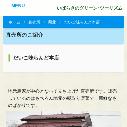
MENU
いばらきのグリーン･ツーリズム
ホーム
直売所
県北
だいご味らんど本店
直売所のご紹介
だいご味らんど本店
地元農家が中心となって立ち上げた直売所です。販売
しているのはもちろん地元の朝取り野菜で、新鮮なも
のばかりです。