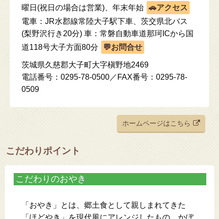
曜日(祝日の場合は営業)、年末年始
電車：JR水郡線常陸大子駅下車、茨交県北バス
(梨野沢行き20分) 車：常磐自動車道那珂ICから国
道118号大子方面80分
茨城県久慈郡大子町大字槇野地2469
電話番号：0295-78-0500／FAX番号：0295-78-
0509
ホームページはこちら
こだわりポイント
こだわりのおやき
「おやき」とは、郷土食として親しまれてきた
「ほどやき」を現代風にアレンジしたもの。かぼ