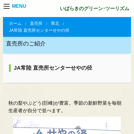
MENU
いばらきのグリーン･ツーリズム
ホーム
直売所
県北
JA常陸 直売所センターせやの径
直売所のご紹介
JA常陸 直売所センターせやの径
秋の梨やぶどう(巨峰)が豊富。季節の新鮮野菜を毎朝
生産者が自分で並べます。