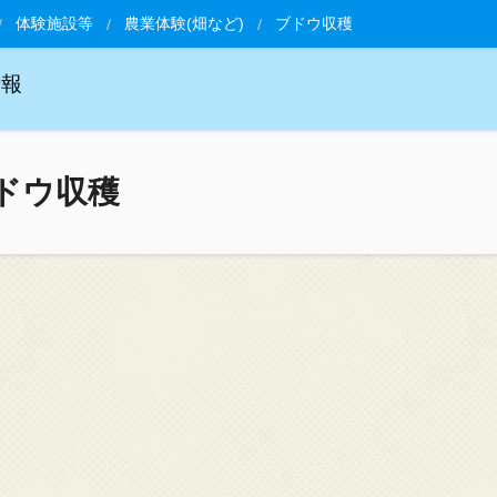
体験施設等
農業体験(畑など)
ブドウ収穫
情報
ドウ収穫