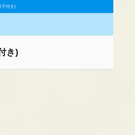
子付き)
付き)