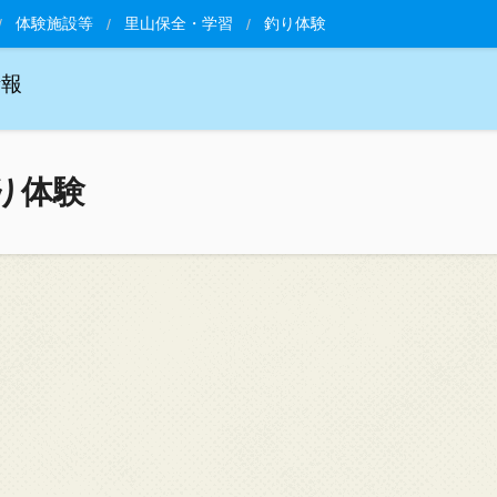
体験施設等
里山保全・学習
釣り体験
情報
り体験