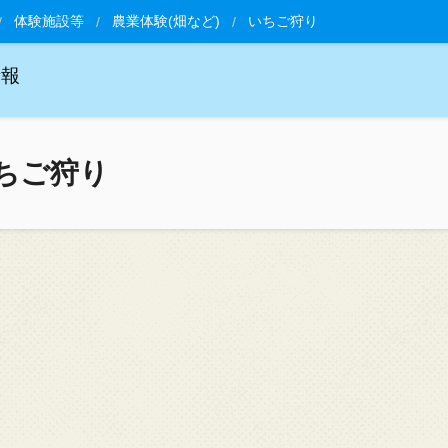
体験施設等
農業体験(畑など)
いちご狩り
情報
ちご狩り