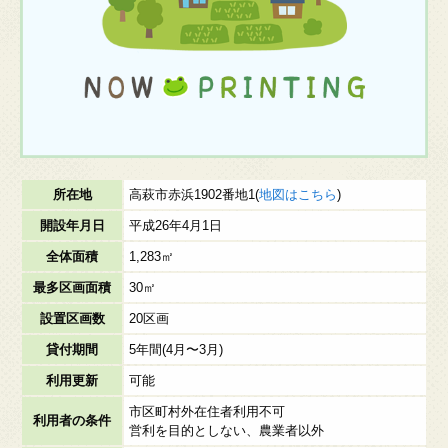
所在地
高萩市赤浜1902番地1(
地図はこちら
)
開設年月日
平成26年4月1日
全体面積
1,283㎡
最多区画面積
30㎡
設置区画数
20区画
貸付期間
5年間(4月〜3月)
利用更新
可能
市区町村外在住者利用不可
利用者の条件
営利を目的としない、農業者以外