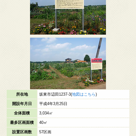
所在地
坂東市辺田1237-3(
地図はこちら
)
開設年月日
平成4年3月25日
全体面積
3,034㎡
最多区画面積
40㎡
設置区画数
57区画