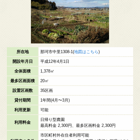
所在地
那珂市中里1308-1(
地図はこちら
)
開設年月日
平成12年4月1日
全体面積
1,378㎡
最多区画面積
20㎡
設置区画数
35区画
貸付期間
1年間(4月〜3月)
利用更新
可能
日帰り型農園
利用料金
最高料金 2,300円、最多区画料金 2,300円
市区町村外在住者利用可能