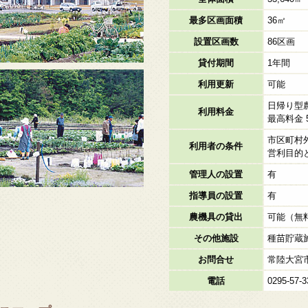
最多区画面積
36㎡
設置区画数
86区画
貸付期間
1年間
利用更新
可能
日帰り型
利用料金
最高料金 5
市区町村
利用者の条件
営利目的
管理人の設置
有
指導員の設置
有
農機具の貸出
可能（無
その他施設
種苗貯蔵
お問合せ
常陸大宮
電話
0295-57-3