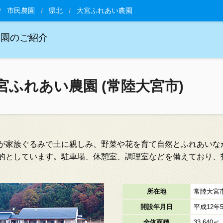
市民農園
県北
大宮ふれあい農園
農園のご紹介
宮ふれあい農園 (常陸大宮市)
が家族ぐるみで土に親しみ、野菜や花を育て自然とふれあいな
的としています。駐車場、休憩室、調理室などを備えており、
所在地
常陸大宮市
開設年月日
平成12年
全体面積
33,640㎡