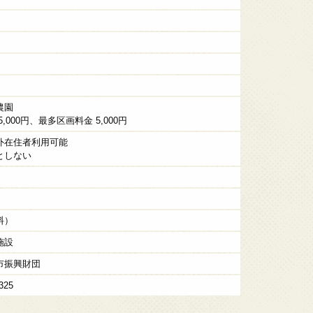
農園
,000円、最多区画料金 5,000円
外在住者利用可能
としない
料）
施設
市振興財団
325