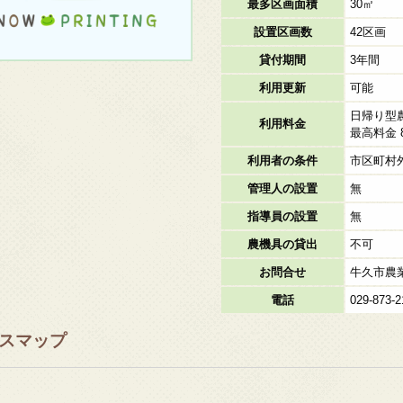
最多区画面積
30㎡
設置区画数
42区画
貸付期間
3年間
利用更新
可能
日帰り型
利用料金
最高料金 
利用者の条件
市区町村
管理人の設置
無
指導員の設置
無
農機具の貸出
不可
お問合せ
牛久市農
電話
029-873-2
スマップ