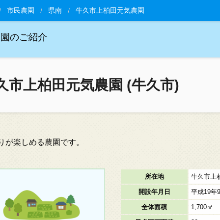
市民農園
県南
牛久市上柏田元気農園
農園のご紹介
久市上柏田元気農園 (牛久市)
りが楽しめる農園です。
所在地
牛久市上柏
開設年月日
平成19年
全体面積
1,700㎡