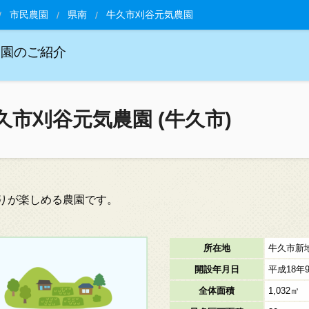
市民農園
県南
牛久市刈谷元気農園
農園のご紹介
久市刈谷元気農園 (牛久市)
りが楽しめる農園です。
所在地
牛久市新地
開設年月日
平成18年
全体面積
1,032㎡