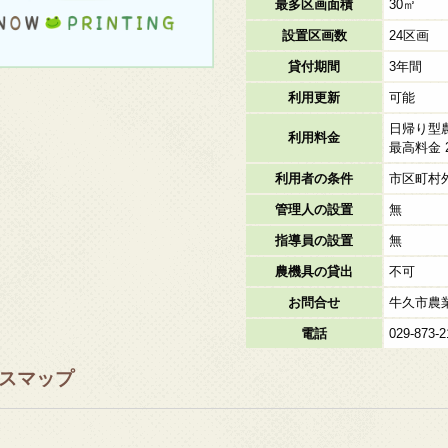
最多区画面積
30㎡
設置区画数
24区画
貸付期間
3年間
利用更新
可能
日帰り型
利用料金
最高料金 2
利用者の条件
市区町村
管理人の設置
無
指導員の設置
無
農機具の貸出
不可
お問合せ
牛久市農
電話
029-873-2
スマップ