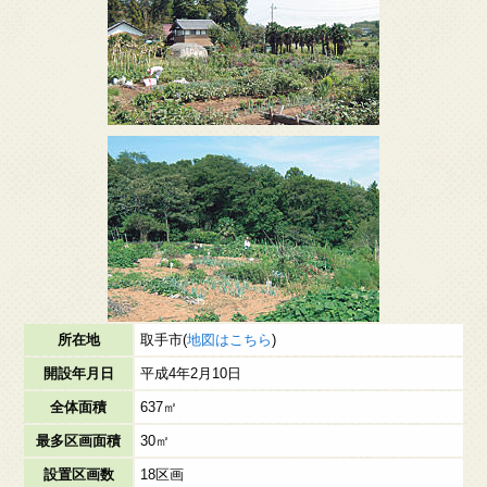
所在地
取手市(
地図はこちら
)
開設年月日
平成4年2月10日
全体面積
637㎡
最多区画面積
30㎡
設置区画数
18区画