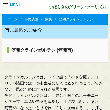
MENU
いばらきのグリーン･ツーリズム
ホーム
市民農園
県央
笠間クラインガルテン
市民農園のご紹介
笠間クラインガルテン (笠間市)
クラインガルテンとは、ドイツ語で「小さな庭」。ヨー
ロッパ諸国では、都市生活のために庭を持つことができ
ない市民のために作られた農園です。
笠間クラインガルテンは、「農芸と陶芸のハーモニー」
がテーマ。草花や野菜を栽培し、土に親しむ…。また、
陶芸家になったつもりで器づくりに没頭する…。手打ち