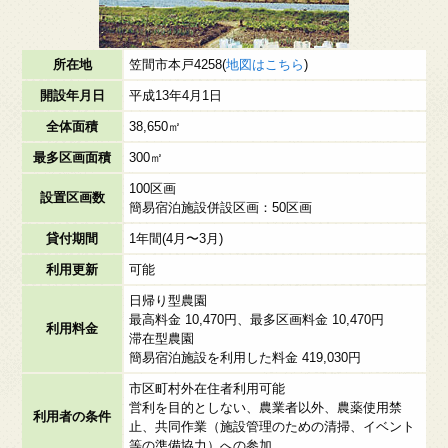
所在地
笠間市本戸4258(
地図はこちら
)
開設年月日
平成13年4月1日
全体面積
38,650㎡
最多区画面積
300㎡
100区画
設置区画数
簡易宿泊施設併設区画：50区画
貸付期間
1年間(4月〜3月)
利用更新
可能
日帰り型農園
最高料金 10,470円、最多区画料金 10,470円
利用料金
滞在型農園
簡易宿泊施設を利用した料金 419,030円
市区町村外在住者利用可能
営利を目的としない、農業者以外、農薬使用禁
利用者の条件
止、共同作業（施設管理のための清掃、イベント
等の準備協力）への参加