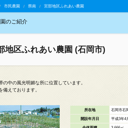
市民農園
県南
宮部地区ふれあい農園
農園のご紹介
部地区ふれあい農園 (石岡市)
帯の中の風光明媚な所に位置しています。
を備えております。
所在地
石岡市石岡1
開設年月日
平成3年4
全体面積
3,666㎡