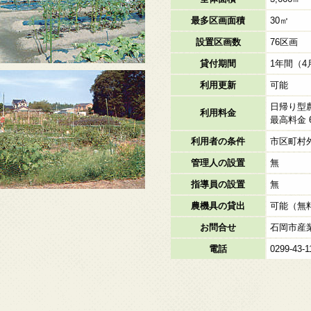
最多区画面積
30㎡
設置区画数
76区画
貸付期間
1年間（4
利用更新
可能
日帰り型
利用料金
最高料金 6
利用者の条件
市区町村
管理人の設置
無
指導員の設置
無
農機具の貸出
可能（無
お問合せ
石岡市産
電話
0299-43-1