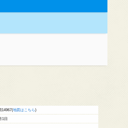
4967(
地図はこちら
)
月1日