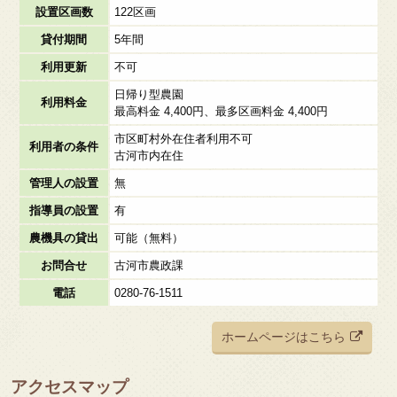
設置区画数
122区画
貸付期間
5年間
利用更新
不可
日帰り型農園
利用料金
最高料金 4,400円、最多区画料金 4,400円
市区町村外在住者利用不可
利用者の条件
古河市内在住
管理人の設置
無
指導員の設置
有
農機具の貸出
可能（無料）
お問合せ
古河市農政課
電話
0280-76-1511
ホームページはこちら
アクセスマップ