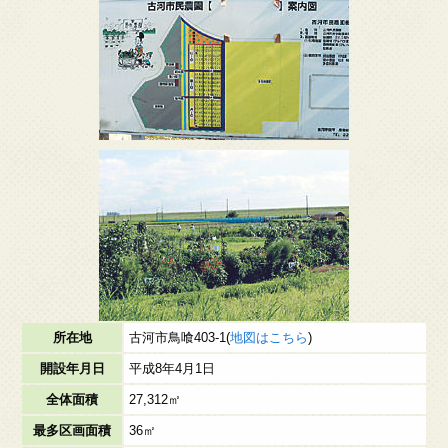
所在地
古河市鳥喰403-1(
地図はこちら
)
開設年月日
平成8年4月1日
全体面積
27,312㎡
最多区画面積
36㎡