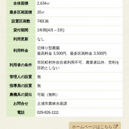
全体面積
2,634㎡
最多区画面積
20㎡
設置区画数
74区画
貸付期間
1年間(4月～3月)
利用更新
なし
日帰り型農園
利用料金
最高料金 3,500円、最多区画料金 3,500円
市区町村外在住者利用不可、農業者以外、営利を
利用者の条件
目的としない
管理人の設置
無
指導員の設置
無
農機具の貸出
可能（無料）
お問合せ
土浦市農林水産課
電話
029-826-1111
ホームページはこちら