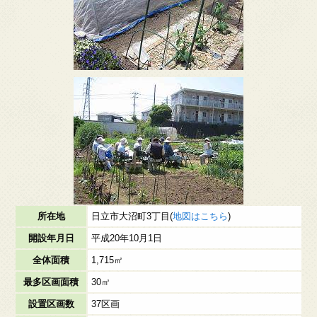
所在地
日立市大沼町3丁目(
地図はこちら
)
開設年月日
平成20年10月1日
全体面積
1,715㎡
最多区画面積
30㎡
設置区画数
37区画