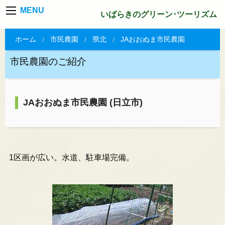
MENU
いばらきのグリーン･ツーリズム
ホーム
市民農園
県北
JAおおぬま市民農園
市民農園のご紹介
JAおおぬま市民農園 (日立市)
1区画が広い。水道、駐車場完備。